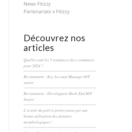
News Fitizzy
Partenariats x Fitizzy
Découvrez nos
articles
Quelles sont les 5 tendances du e-commerce
pour 2024 ?
Recrutement : Key Account Manager H/F
senior
Recrutement : Développeur Back-End H/F
Senior
L’avenir du prêt-à-porter passe par une
bonne utilisation des données
morphologiques !