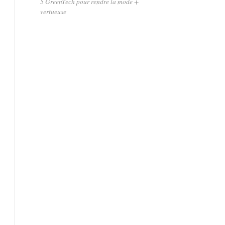
5 GreenTech pour rendre la mode +
vertueuse