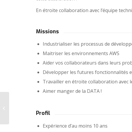
En étroite collaboration avec l’équipe tech
Missions
Industrialiser les processus de dévelop
Maitriser les environnements AWS
Aider vos collaborateurs dans leurs pr
Développer les futures fonctionnalités e
Travailler en étroite collaboration avec 
Aimer manger de la DATA !
L’avenir du prêt-à-
porter passe par une
bonne utilisation des
Profil
données
morphologiques...
Expérience d’au moins 10 ans