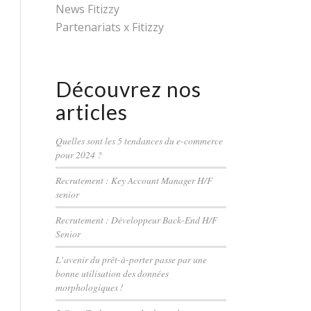
News Fitizzy
Partenariats x Fitizzy
Découvrez nos
articles
Quelles sont les 5 tendances du e-commerce
pour 2024 ?
Recrutement : Key Account Manager H/F
senior
Recrutement : Développeur Back-End H/F
Senior
L’avenir du prêt-à-porter passe par une
bonne utilisation des données
morphologiques !