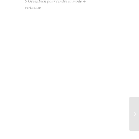
5 GreenTech pour rendre la mode +
vertueuse