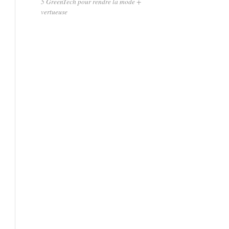
5 GreenTech pour rendre la mode +
vertueuse