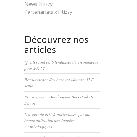
News Fitizzy
Partenariats x Fitizzy
Découvrez nos
articles
Quelles sont les 5 tendances du e-commerce
pour 2024 ?
Recrutement : Key Account Manager H/F
senior
Recrutement : Développeur Back-End H/F
Senior
L’avenir du prêt-à-porter passe par une
bonne utilisation des données
morphologiques !