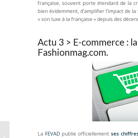
française, souvent porte étendard de la cr
bien évidemment, d’amplifier l’impact de l
« son luxe à la française » depuis des décen
Actu 3 >
E-commerce : la 
Fashionmag.com
.
La
FEVAD
publie officiellement
ses chiffre
La Magie Jean Paul Gaultier