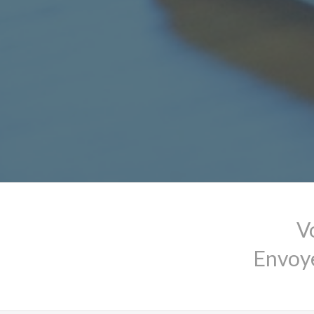
V
Envoye