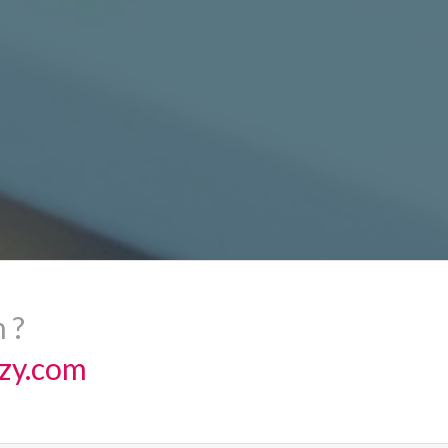
 ?
zzy.com